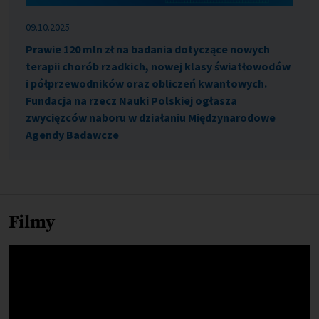
09.10.2025
Prawie 120 mln zł na badania dotyczące nowych
terapii chorób rzadkich, nowej klasy światłowodów
i półprzewodników oraz obliczeń kwantowych.
Fundacja na rzecz Nauki Polskiej ogłasza
zwycięzców naboru w działaniu Międzynarodowe
Agendy Badawcze
Filmy