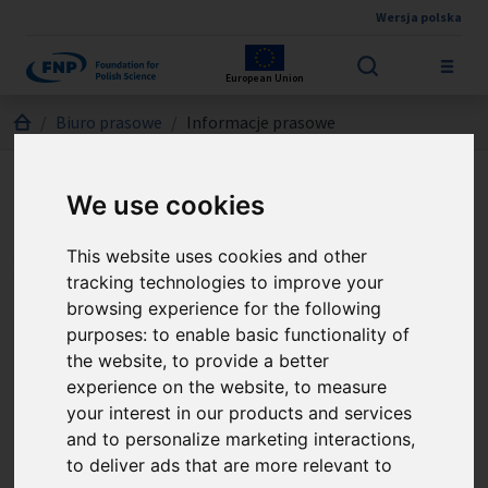
Wersja polska
Skip to main content
European Union
Jesteś tutaj:
Biuro prasowe
Informacje prasowe
We use cookies
This website uses cookies and other
Informacje prasowe
tracking technologies to improve your
browsing experience for the following
purposes:
to enable basic functionality of
the website
,
to provide a better
experience on the website
,
to measure
your interest in our products and services
and to personalize marketing interactions
,
to deliver ads that are more relevant to