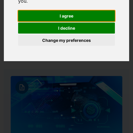
you
.
I agree
25.03.2026
I decline
25 par na drodze wspólnego rozwoju: ruszyła nowa
Change my preferences
edycja programu mentoringowego Fundacji na
rzecz Nauki Polskiej