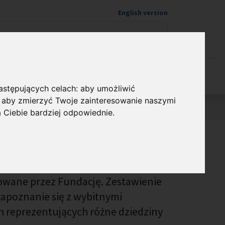
English version
Wspieram naukę
następujących celach:
aby umożliwić
,
aby zmierzyć Twoje zainteresowanie naszymi
a Ciebie bardziej odpowiednie
.
na rzecz Nauki Polskiej obejmują
e laureatów FNP oraz ich prace
wane przez Fundację. Zestawienie
zapoznanie się z wybitnymi
h reprezentujących różne dziedziny