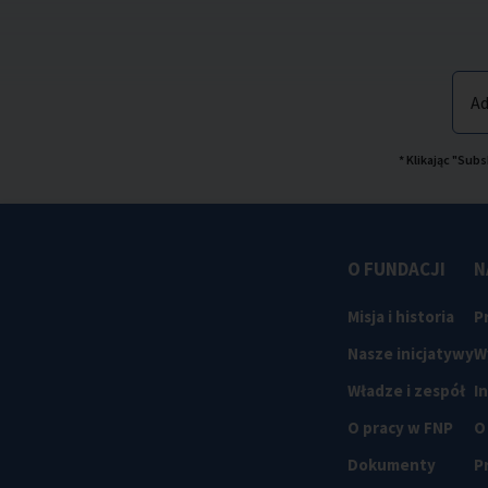
Ad
* Klikając "Su
O FUNDACJI
N
Misja i historia
P
Nasze inicjatywy
W
Władze i zespół
I
O pracy w FNP
O
Dokumenty
P