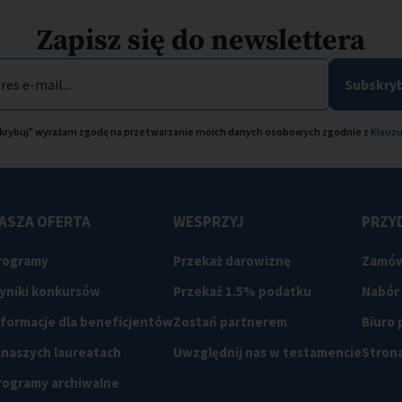
Zapisz się do newslettera
res e-mail...
Subskryb
bskrybuj" wyrażam zgodę na przetwarzanie moich danych osobowych zgodnie z
Klauzu
ASZA OFERTA
WESPRZYJ
PRZYD
rogramy
Przekaż darowiznę
Zamów
yniki konkursów
Przekaż 1.5% podatku
Nabór
nformacje dla beneficjentów
Zostań partnerem
Biuro
 naszych laureatach
Uwzględnij nas w testamencie
Strona
rogramy archiwalne