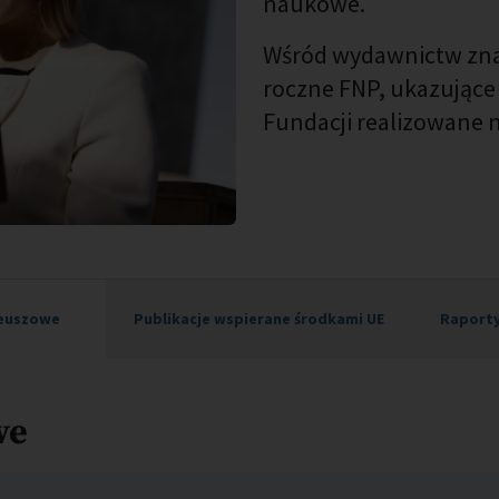
naukowe.
Wśród wydawnictw znaj
roczne FNP, ukazujące d
Fundacji realizowane n
leuszowe
Publikacje wspierane środkami UE
Raporty
we