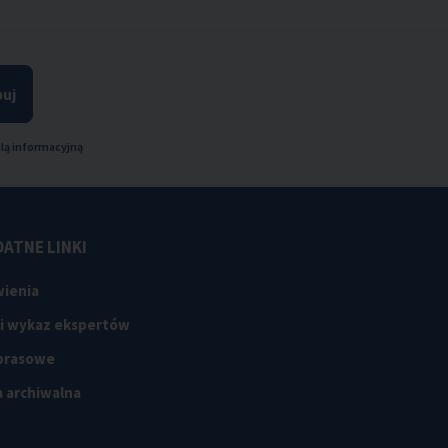
uj
lą informacyjną
ATNE LINKI
ienia
 i wykaz ekspertów
 prasowe
 archiwalna