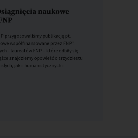
Osiągnięcia naukowe
 FNP
FNP przygotowaliśmy publikację pt.
ukowe współfinansowane przez FNP".
ch - laureatów FNP – które odbiły się
ążce znajdziemy opowieść o trzydziestu
słych, jak i humanistycznych i