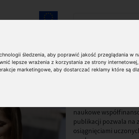
Szukaj...
Unia Europejska
laureatach
Kontakt
echnologii śledzenia, aby poprawić jakość przeglądania w 
nić lepsze wrażenia z korzystania ze strony internetowej
terakcje marketingowe
,
aby dostarczać reklamy które są dl
Wydawnictwa Fundacji 
publikacje prezentując
naukowe współfinanso
publikacji pozwala na 
osiągnięciami uczonyc