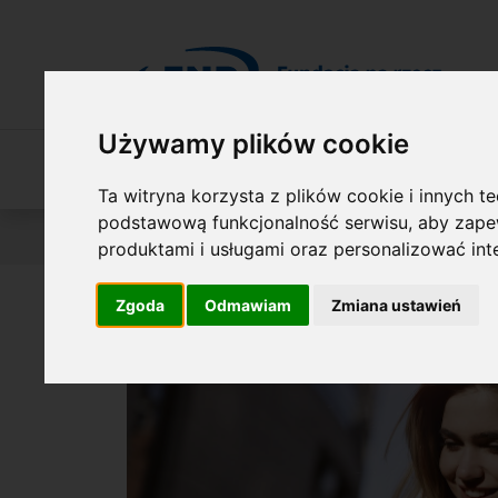
Przejdź do treści
Używamy plików cookie
O Fundacji
Nasza oferta
O naszych 
Ta witryna korzysta z plików cookie i innych t
podstawową funkcjonalność serwisu
,
aby zapew
Jesteś tutaj:
Publikacje
Publikacje jubileuszowe
produktami i usługami oraz personalizować in
Zgoda
Odmawiam
Zmiana ustawień