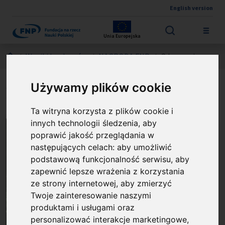
English version
Przejdź do treści
Unia Europejska
Jesteś tutaj:
Wyniki konkursów
NAGRODA FNP
O laureacie
prof. Krzysztof M. Górski
Używamy plików cookie
Ta witryna korzysta z plików cookie i
innych technologii śledzenia, aby
poprawić jakość przeglądania w
następujących celach:
aby umożliwić
podstawową funkcjonalność serwisu
,
aby
zapewnić lepsze wrażenia z korzystania
ze strony internetowej
,
aby zmierzyć
Twoje zainteresowanie naszymi
produktami i usługami oraz
personalizować interakcje marketingowe
,