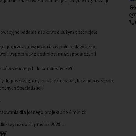
arcie finansowe udzielane jest jedynie organizacji
St
Gł
nowacyjne badania naukowe o dużym potencjale
wej poprzez prowadzenie zespołu badawczego
ej i współpracy z podmiotami gospodarczymi
osków składanych do konkursów ERC.
y do poszczególnych dziedzin nauki, lecz odnosi się do
ntnych Specjalizacji.
.
owania dla jednego projektu to 4 mln zł.
uższy niż do 31 grudnia 2029 r.
ów