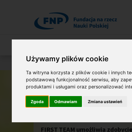
Przejdź do treści
O Fundacji
Nasza oferta
O naszych 
Używamy plików cookie
Jesteś tutaj:
Programy
FIRST TEAM FENG
Ta witryna korzysta z plików cookie i innych t
podstawową funkcjonalność serwisu
,
aby zapew
produktami i usługami oraz personalizować in
Zgoda
Odmawiam
Zmiana ustawień
FIRST TEAM 
FIRST TEAM umożliwia zdobycie