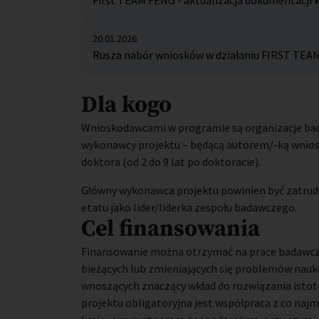
First TEAM FENG - aktualizacja dokumentacji
20.01.2026
Rusza nabór wniosków w działaniu FIRST TEAM
Dla kogo
Wnioskodawcami w programie są organizacje bad
wykonawcy projektu – będącą autorem/-ką wnios
doktora (od 2 do 9 lat po doktoracie).
Główny wykonawca projektu powinien być zatrudn
etatu jako lider/liderka zespołu badawczego.
Cel finansowania
Finansowanie można otrzymać na prace badawczo
bieżących lub zmieniających się problemów nauk
wnoszących znaczący wkład do rozwiązania isto
projektu obligatoryjna jest współpraca z co na