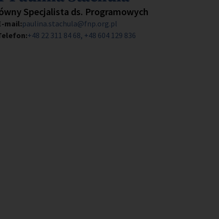
anowisko
ówny Specjalista ds. Programowych
E-mail:
paulina.stachula@fnp.org.pl
Telefon:
+48 22 311 84 68, +48 604 129 836