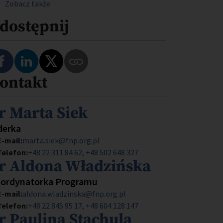
Zobacz także
dostępnij
Podziel się na Facebooku
Podziel się na LinkedIn
Podziel się na Twitterze
ontakt
Skopiuj link do tego programu
mię i nazwisko
r Marta Siek
anowisko
derka
E-mail:
marta.siek@fnp.org.pl
Telefon:
+48 22 311 84 62, +48 502 648 327
mię i nazwisko
r Aldona Władzińska
anowisko
ordynatorka Programu
E-mail:
aldona.wladzinska@fnp.org.pl
Telefon:
+48 22 845 95 17, +48 604 128 147
mię i nazwisko
r Paulina Stachula