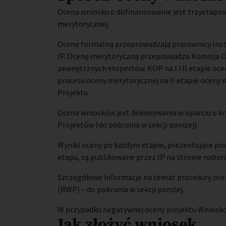
Ocena wniosku o dofinansowanie jest trzyetapowa
merytorycznej.
Ocenę formalną przeprowadzają pracownicy Instyt
IP. Ocenę merytoryczną przeprowadza Komisja O
zewnętrznych ekspertów. KOP na I i II etapie oc
procesu oceny merytorycznej na II etapie ocen
Projektu.
Ocena wniosków jest dokonywania w oparciu o kr
Projektów (do pobrania w sekcji poniżej).
Wyniki oceny po każdym etapie, prezentujące pr
etapu, są publikowane przez IP na stronie nabor
Szczegółowe informacje na temat procedury oce
(RWP) – do pobrania w sekcji poniżej.
W przypadku negatywnej oceny projektu Wniosko
Jak złożyć wniosek