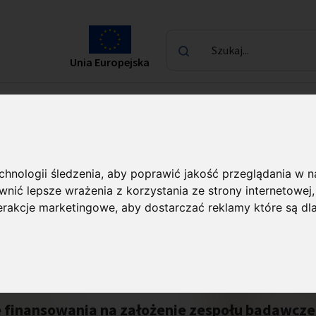
Szukaj...
Unia Europejska
laureatach
Kontakt
echnologii śledzenia, aby poprawić jakość przeglądania w 
nić lepsze wrażenia z korzystania ze strony internetowej
terakcje marketingowe
,
aby dostarczać reklamy które są dl
FENG
 finansowania na założenie zespołu badawcze