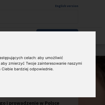
English version
Wspieram naukę
następujących celach:
aby umożliwić
,
aby zmierzyć Twoje zainteresowanie naszymi
a Ciebie bardziej odpowiednie
.
go i prowadzenie w Polsce