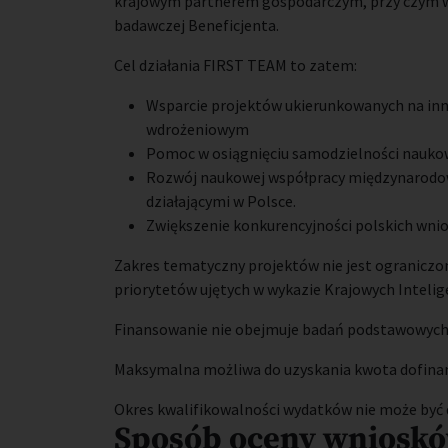
krajowym partnerem gospodarczym, przy czym wsp
badawczej Beneficjenta.
Cel działania FIRST TEAM to zatem:
Wsparcie projektów ukierunkowanych na in
wdrożeniowym
Pomoc w osiągnięciu samodzielności nauko
Rozwój naukowej współpracy międzynarodow
działającymi w Polsce.
Zwiększenie konkurencyjności polskich wni
Zakres tematyczny projektów nie jest ograniczon
priorytetów ujętych w wykazie Krajowych Intelige
Finansowanie nie obejmuje badań podstawowych
Maksymalna możliwa do uzyskania kwota dofinans
Okres kwalifikowalności wydatków nie może być dł
Sposób oceny wniosk