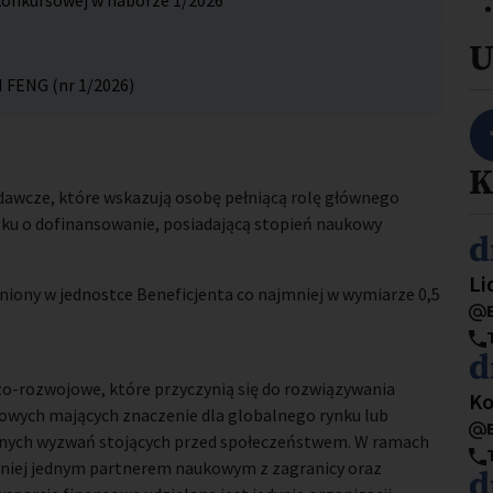
 konkursowej w naborze 1/2026
U
 FENG (nr 1/2026)
K
awcze, które wskazują osobę pełniącą rolę głównego
ku o dofinansowanie, posiadającą stopień naukowy
I
d
St
Li
iony w jednostce Beneficjenta co najmniej w wymiarze 0,5
I
d
-rozwojowe, które przyczynią się do rozwiązywania
St
Ko
owych mających znaczenie dla globalnego rynku lub
tnych wyzwań stojących przed społeczeństwem. W ramach
jmniej jednym partnerem naukowym z zagranicy oraz
I
d