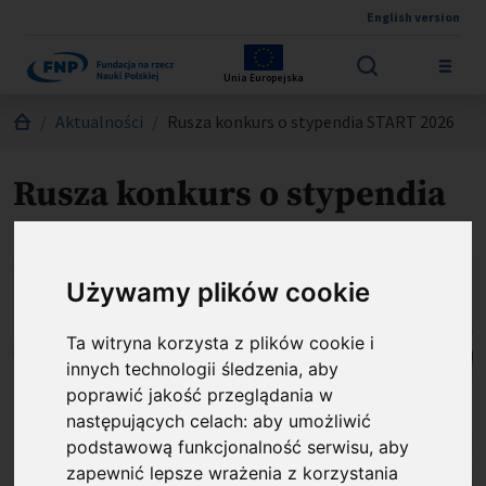
English version
Przejdź do treści
Unia Europejska
Jesteś tutaj:
Aktualności
Rusza konkurs o stypendia START 2026
Rusza konkurs o stypendia
START 2026
Używamy plików cookie
Ta witryna korzysta z plików cookie i
innych technologii śledzenia, aby
poprawić jakość przeglądania w
następujących celach:
aby umożliwić
podstawową funkcjonalność serwisu
,
aby
zapewnić lepsze wrażenia z korzystania