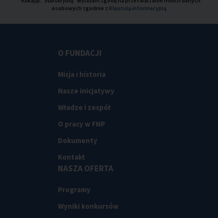
* Klikając "Subskrybuj" wyrażam zgodę na przetwarzanie moich danych
osobowych zgodnie z
Klauzulą informacyjną
O FUNDACJI
Misja i historia
Nasze inicjatywy
Władze i zespół
O pracy w FNP
Dokumenty
Kontakt
NASZA OFERTA
Programy
Wyniki konkursów