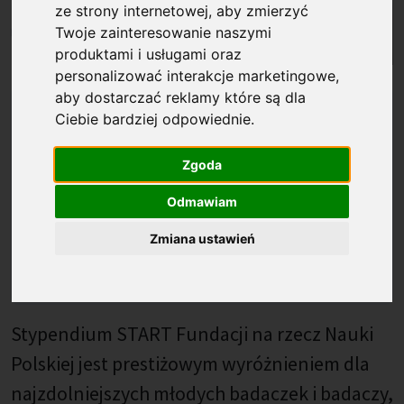
ze strony internetowej
,
aby zmierzyć
Twoje zainteresowanie naszymi
produktami i usługami oraz
Opublikowano: %s
personalizować interakcje marketingowe
,
18.09.2025
aby dostarczać reklamy które są dla
Fundacja na rzecz Nauki Polskiej otworzyła
Ciebie bardziej odpowiednie
.
nabór wniosków do konkursu w programie
Zgoda
START (edycja 2026), w którym młode
uczone i młodzi uczeni mogą zdobyć
Odmawiam
stypendium za wybitne osiągnięcia
Zmiana ustawień
naukowe. Wnioski do konkursu można
składać do 5 listopada 2025 r.
Stypendium START Fundacji na rzecz Nauki
Polskiej jest prestiżowym wyróżnieniem dla
najzdolniejszych młodych badaczek i badaczy,